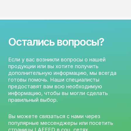
ООО «ЛАФИД»
SERVICE@LAFEED.ORG
Навигация
Социальные сети
Главная
Вконтакте
Каталог
Telegram
О компании
Новости
Партнерам
Контакты
EN
Время работы