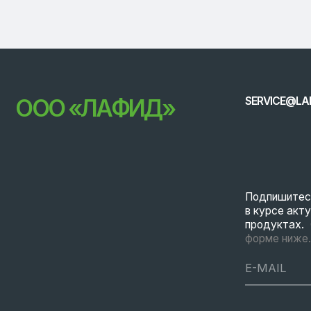
Подпишитесь на ра
в курсе актуальных
продуктах.
Оставьт
форме ниже.
© 2026 LAFEED
Все права защище