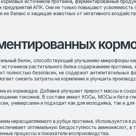
нтированных кормовых 
 белок, способствующий улучшению микрофлоры кишечника, лучш
ников растительного белка содержанием протеина, его аминокисл
остью безопасен, не содержит антипитательных факторов и подх
снизить затраты на кормление и улучшить производственные пока
ориандра. Добавка улучшает прирост массы и сохранность погол
 токсинов. В составе имеет КОСы, МОСы и бета-глюканы, а такж
иверсален и подходит как для молодняка, так и для взрослых жи
асщепляемого в рубце протеина. Используется в рационах для п
вает оптимальную биодоступность аминокислот, в т. ч. незамени
процессы и показатели воспроизводства.
ании уникальной двухступенчатой технологии ферментативной пер
ка и свободные аминокислоты, что повышает продуктивность, п
олодняка и отличается максимальным содержанием короткоцепоче