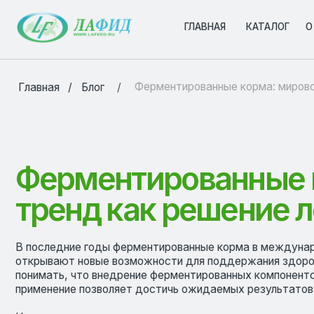
ГЛАВНАЯ
ГЛАВНАЯ
КАТАЛОГ
КАТАЛОГ
О КОМПА
О КОМПА
Ферментированные корма: мировой трен
/
/
Главная
Блог
Ферментированные ко
тренд как решение лок
В последние годы ферментированные корма в международной п
открывают новые возможности для поддержания здоровья жив
понимать, что внедрение ферментированных компонентов в рац
применение позволяет достичь ожидаемых результатов.
Несмотря на традиционное использование стандартных кормо
делают их особенно привлекательными для современных предп
влияние на развитие кишечной микрофлоры, поддерживая ее ба