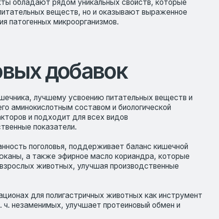
добавок
ему усвоению питательных веществ и
отным составом и биологической
одит для всех видов
затели.
овья, поддерживает баланс кишечной
е эфирное масло кориандра, которые
вотных, улучшая производственные
олигастричных животных как инструмент
мых, улучшает протеиновый обмен и
еработки. Малые пептиды, входящие в ее
оддерживает процессы пищеварения и
чных пептидов.