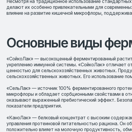
Основные виды ферме
«СойкоЛак» — высокоценный ферментированный растительный
укреплению иммунной системы. «СойкоЛак» отличает от источ
ценностью для сельскохозяйственных животных. Продукт полн
сельскохозяйственных животных. Его использование помогает 
«СельЛак» — источник 100% ферментированного протеина из к
микрофлоры и обладает сорбционными свойствами в отношении
оказывают выраженный пребиотический эффект. Безопасен, ун
показатели предприятия.
«КаноЛак» — белковый концентрат с высоким содержанием нер
управления протеиновой питательностью рациона. Он обеспечи
положительно влияет на молочную продуктивность, обменные 
«ПептиЛак» — протеиновая добавка, полученная при использов
состав, усваиваются эффективнее, чем сложные молекулы бел
увеличивает сохранность поголовья. Продукт подходит для м