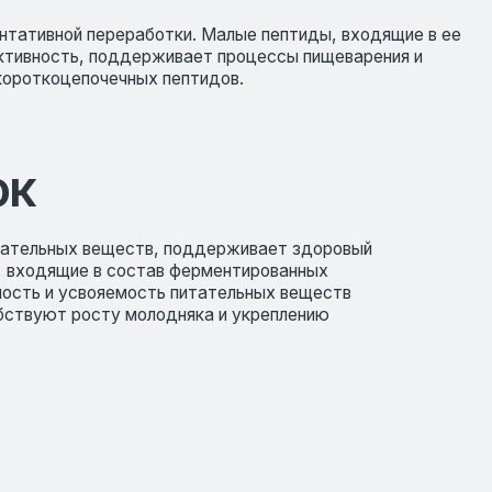
ществ, поддерживает здоровый
состав ферментированных
емость питательных веществ
у молодняка и укреплению
Социальные сети