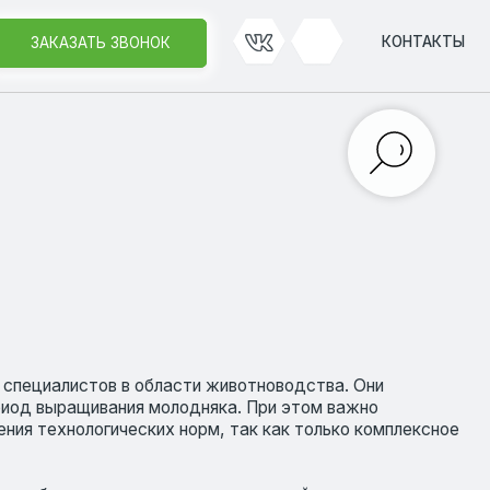
КОНТАКТЫ
КОНТАКТЫ
ЗВОНОК
ЗВОНОК
 в области животноводства. Они
ния молодняка. При этом важно
ческих норм, так как только комплексное
рядом уникальных свойств, которые
еществ, но и оказывают выраженное
 микроорганизмов.