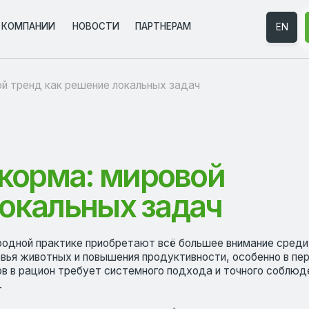
НИИ
НИИ
НОВОСТИ
НОВОСТИ
ПАРТНЕРАМ
ПАРТНЕРАМ
EN
EN
ЗАКАЗАТЬ 
ЗАКАЗАТЬ 
д как решение локальных задач
рма: мировой
альных задач
рактике приобретают всё большее внимание среди специалистов
отных и повышения продуктивности, особенно в период выращива
ион требует системного подхода и точного соблюдения технологи
вых источников протеина, ферментированные продукты обладают 
риятий АПК. Они не только повышают усвояемость питательных в
ланс и защищая животных от негативного воздействия патогенных