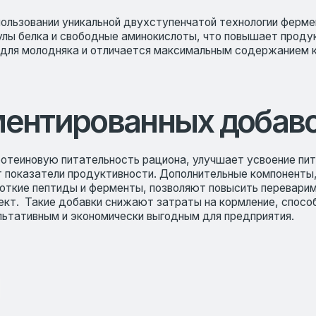
тированных добавок
вую питательность рациона, улучшает усвоение питательных ве
атели продуктивности. Дополнительные компоненты, входящие в 
 пептиды и ферменты, позволяют повысить переваримость и усвоя
акие добавки снижают затраты на кормление, способствуют рост
ным и экономически выгодным для предприятия.
RG
Навигация