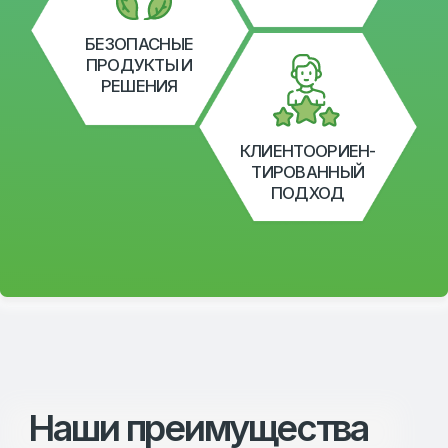
13 МЕЖДУНАРОДНЫХ ПАРТНЕРОВ
Сотрудничество с ведущими зарубежными
компаниями для оказания научно-
практической поддержки производителям
продукции животноводства,
индивидуального подбора кормовых
решений и развития технологии
производства продукции.
БОЛЕЕ 200 НАИМЕНОВАНИЙ ЛАБОРАТОРНЫХ
ИССЛЕДОВАНИЙ
Научно-исследовательская лаборатория
ежемесячно проводит более 200
исследований кормов и кормовых
добавок по отечественным и
международным методикам.
50 ПРЕДСТАВИТЕЛЬСТВ ПО РОССИИ
Развитие и сопровождение
дистрибьютеров на территории России и
СНГ с целью создания центров по
поддержке производителей и создания
выгодной логистической цепочки