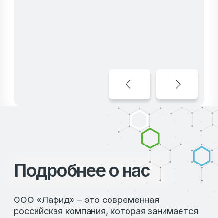
Подробнее о нас
ООО «Лафид» – это современная
российская компания, которая занимается
научно-практической поддержкой
предприятий в секторе животноводства и
поставками качественных кормовых
добавок, ингредиентов для комбикормовой
промышленности.
Наш каталог продукции включает
разнообразные решения для
животноводства и птицеводства,
разработанные с учетом современных
стандартов и технологий. В нашем
ассортименте вы найдете:
Ферментированные функциональные
продукты для оптимизации протеиновой