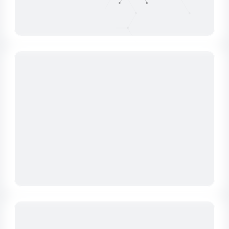
ЖИДКИЕ ВИТАМИННЫЕ КОМПЛЕКСЫ
Жидкие витаминные комплексы
обеспечивают высокую биодоступность и
равномерное распределение полезных
веществ в рационе.
СУХАЯ ФОРМА АДСОРБЕНТОВ
МИКОТОКСИНОВ
Эти адсорбенты эффективно связывают
и выводят микотоксины, предотвращая
их негативное воздействие на здоровье
животных.
СУХИЕ ПОДКИСЛИТЕЛИ
Подкислители помогают поддерживать
оптимальный pH уровня в организме
животных, улучшая пищеварение и
здоровье.
ЖИДКАЯ ФОРМА АДСОРБЕНТОВ
МИКОТОКСИНОВ