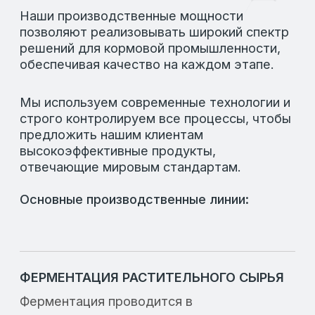
стандартов и технологий. В нашем
ассортименте вы найдете:
Кормовые добавки для повышения
продуктивности
Витаминные комплексы для укрепления
здоровья
Специальные продукты для улучшения
иммунитета
Оборудование для автоматизации
хозяйства
Каждая позиция в каталоге
сопровождается подробным описанием,
что позволяет вам выбрать оптимальные
решения для вашего бизнеса.
ПОЧЕМУ ВЫБИРАЮТ НАШУ ПРОДУКЦИЮ
Мы предлагаем только проверенные
решения, которые прошли многократные
тестирования и подтвердили свою
эффективность на практике. Наши
продукты пользуются заслуженным
доверием среди профессионалов отрасли
благодаря их качеству и надежности.