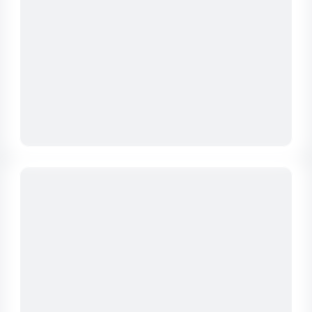
Эффективная система адсорбции
микотоксинов, которая обеспечивает
защиту от токсинов в кормовых рационах.
ПРОИЗВОДСТВО БОЛЮСОВ
Болюсы обеспечивают продолжительное
высвобождение активных веществ,
оказывая поддержку животным в течение
длительного времени.
ЖИДКИЕ ПОДКИСЛИТЕЛИ
Используются для регулирования
кислотности кормов, что способствует
улучшению здоровья животных и
повышению производительности.
Наши партнеры