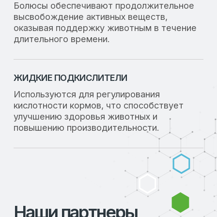
Новости
Партнерам
Контакты
EN
Время работы
Пн-Пт: 8:00-18:00
Сб-Вс: Выходные
Подпишитесь на рассылку, чтобы быть в
курсе актуальных акций и новых
продуктах.
Оставьте свой e-mail в форме
ниже.
Разработка