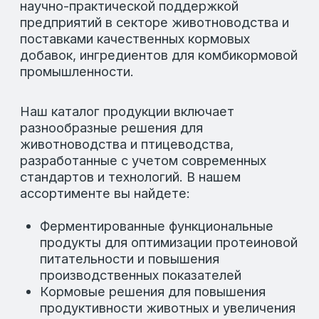
питательности и повышения
производственных показателей
Кормовые решения для повышения
продуктивности животных и увеличения
периода продуктивного долголетия
Витаминно-минеральные комплексы для
сохранения показателей здоровья
и улучшения качества продукции
Специальные продукты для повышения
сохранности и увеличения
резистентности к неблагоприятным
факторам
Каждая позиция в каталоге
сопровождается подробным описанием,
что позволяет вам выбрать оптимальные
решения для вашего бизнеса.
ПОЧЕМУ ВЫБИРАЮТ НАШУ ПРОДУКЦИЮ
Мы предлагаем только проверенные
решения, которые прошли многократные
тестирования и подтвердили свою
эффективность на практике. Наши