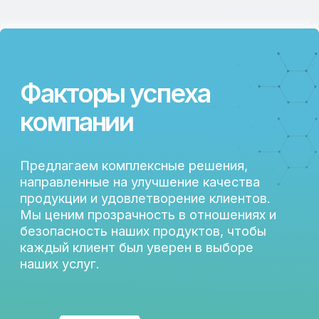
БЕЗОПАСНЫЕ
ПРОДУКТЫ И
РЕШЕНИЯ
КЛИЕНТООРИЕН-
ТИРОВАННЫЙ
ПОДХОД
Наши преимущества
ООО «Лафид» – это современная
российская компания, которая занимается
научно-практической поддержкой
предприятий в секторе животноводства и
поставками качественных кормовых
добавок, ингредиентов для комбикормовой
промышленности.