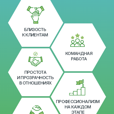
Миссия компании:
Заботясь о главном, созидать будущее.
Создавать ценности, развивая
человеческий потенциал.
Создавать источники здорового питания
для человека.
БОЛЕЕ 25 ЛЕТ НА РЫНКЕ
Более двух десятилетий успешной работы
и стабильного развития в сфере кормовых
добавок и ветеринарных препаратов.
БОЛЕЕ 115 КОРМОВЫХ РЕШЕНИЙ
Широкий ассортимент
высококачественных кормовых добавок,
подходящих для различных видов
сельскохозяйственных животных.