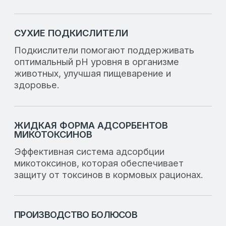
Вы можете связаться с нами через
популярные мессенджеры или посетить
страницы LAFEED в соц. сетях.
ЗАДАТЬ ВОПРОСЫ
ООО «ЛАФИД»
SERVICE@LAFEED.ORG
Навигация
Социальные сети
Главная
Вконтакте
Каталог
Telegram
О компании