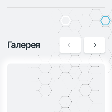
Производственные
возможности
Наши производственные мощности
позволяют реализовывать широкий спектр
решений для кормовой промышленности,
обеспечивая качество на каждом этапе.
Мы используем современные технологии и
строго контролируем все процессы, чтобы
предложить нашим клиентам
высокоэффективные продукты,
отвечающие мировым стандартам.
Основные производственные линии:
ФЕРМЕНТАЦИЯ РАСТИТЕЛЬНОГО СЫРЬЯ
Ферментация проводится в
контролируемых условиях, что позволяет
улучшить усвояемость и питательную
ценность сырья для животных.