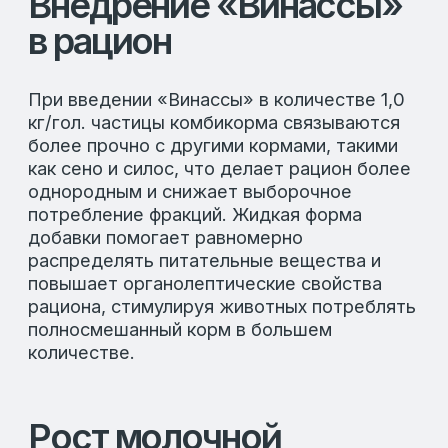
«Винасса» на молочную продуктивность
был проведён эксперимент. В нём
участвовали 45 лактирующих коров,
распределенных на три группы по методу
пар-аналогов. Контрольная группа
получала стандартный комбикорм, а
опытные группы получали комбикорм с
добавлением продукта «Винасса» в
количествах 0,5 кг и 1,0 кг %.
Эксперимент показал: включение
«Винассы» в комбикорм на протяжении
лактации привело к ощутимому росту
показателей молочной продуктивности. У
животных опытной группы с уровнем
ввода 1,0 кг/гол. суточный и валовой удои
молока 4%-ной жирности выросли на 7
%, а валовой выход молочного жира
также увеличился на 7 %. Этот
эксперимент доказывает, что белковая
добавка для животных эффективно
обеспечивает дополнительный
доступный источник протеина для роста
и развития микроорганизмов рубца,
благодаря этому улучшаются процессы
пищеварения и усвоение питательных
веществ.