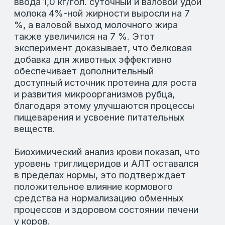
ОСТАВИТЬ ЗАЯВКУ
ДРУГИЕ СТАТЬИ
ООО «ЛАФИД»
SERVICE@LAFEED.ORG
Навигация
Социальные сети
Главная
Вконтакте
Каталог
Telegram
О компании
Новости