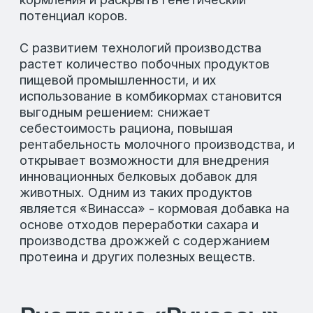
протеина и других полезных веществ.
Внедрение «Винассы»
в рацион
При введении «Винассы» в количестве 1,0
кг/гол. частицы комбикорма связываются
более прочно с другими кормами, такими
как сено и силос, что делает рацион более
однородным и снижает выборочное
потребление фракций. Жидкая форма
добавки помогает равномерно
распределять питательные вещества и
повышает органолептические свойства
рациона, стимулируя животных потреблять
полносмешанный корм в большем
количестве.
Рост молочной
продуктивности
Для оценки влияния кормовой добавки