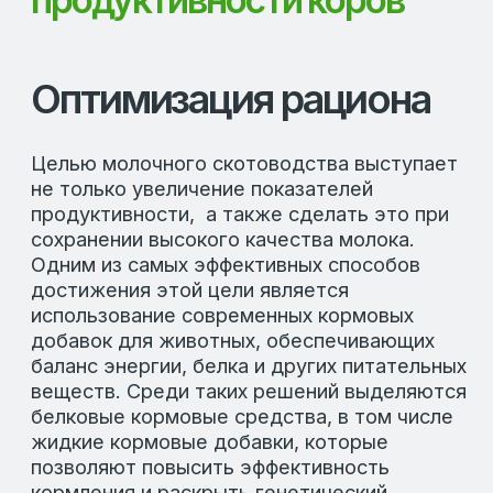
продуктивности, а также сделать это при
сохранении высокого качества молока.
Одним из самых эффективных способов
достижения этой цели является
использование современных кормовых
добавок для животных, обеспечивающих
баланс энергии, белка и других питательных
веществ. Среди таких решений выделяются
белковые кормовые средства, в том числе
жидкие кормовые добавки, которые
позволяют повысить эффективность
кормления и раскрыть генетический
потенциал коров.
С развитием технологий производства
растет количество побочных продуктов
пищевой промышленности, и их
использование в комбикормах становится
выгодным решением: снижает
себестоимость рациона, повышая
рентабельность молочного производства, и
открывает возможности для внедрения
инновационных белковых добавок для
животных. Одним из таких продуктов
является «Винасса» - кормовая добавка на
основе отходов переработки сахара и
производства дрожжей с содержанием