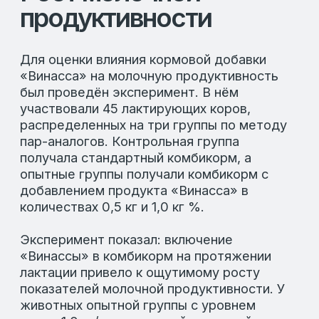
Биохимический анализ крови показал, что
уровень триглицеридов и АЛТ оставался
в пределах нормы, это подтверждает
положительное влияние кормового
средства на нормализацию обменных
процессов и здоровом состоянии печени
у коров.
Коммерческий эффект
и преимущества
Использование «Винассы» влияет не
только на повышение удоев. Это
комплексное улучшение качества корма,
снижение сепарации рациона и
повышение усвояемости белка. Добавка
для коров для увеличения удоев, как
показал эксперимент, работает вместе с
другими кормовыми ресурсами, тем
самым обеспечивает сбалансированное
питание, улучшение обменных процессов
и более стабильные показатели молочной
продуктивности.