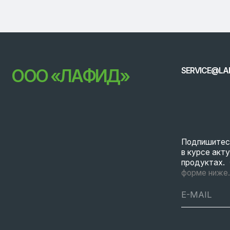
Подпишитесь на ра
в курсе актуальных
продуктах.
Оставьт
форме ниже.
© 2026 LAFEED
Все права защище