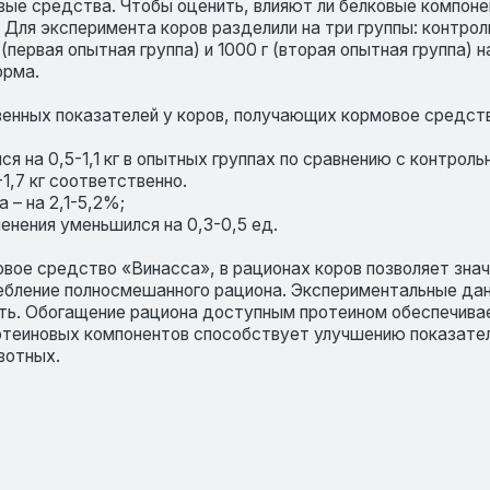
5-1,1 кг в опытных группах по сравнению с контрольной.
соответственно.
,1-5,2%;
 уменьшился на 0,3-0,5 ед.
едство «Винасса», в рационах коров позволяет значительно повы
ие полносмешанного рациона. Экспериментальные данные подтвер
богащение рациона доступным протеином обеспечивает стабильный
овых компонентов способствует улучшению показателей экономиче
.