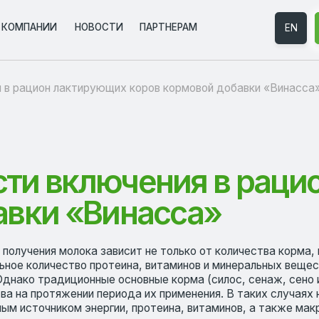
НИИ
НИИ
НОВОСТИ
НОВОСТИ
ПАРТНЕРАМ
ПАРТНЕРАМ
EN
EN
ЗАКАЗАТЬ 
ЗАКАЗАТЬ 
ион лактирующих коров кормовой добавки «Винасса»
 включения в рацион л
ки «Винасса»
ия молока зависит не только от количества корма, но и от его к
личество протеина, витаминов и минеральных веществ для подде
традиционные основные корма (силос, сенаж, сено и т.д.) не вс
протяжении периода их применения. В таких случаях на помощь п
ником энергии, протеина, витаминов, а также макро- и микроэл