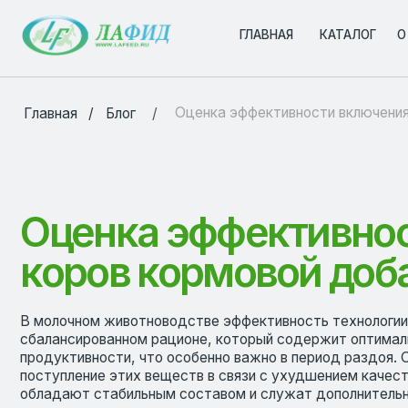
ГЛАВНАЯ
ГЛАВНАЯ
КАТАЛОГ
КАТАЛОГ
О КОМПА
О КОМПА
Оценка эффективности включения в рац
/
/
Главная
Блог
Оценка эффективности
коров кормовой добав
В молочном животноводстве эффективность технологии получен
сбалансированном рационе, который содержит оптимальное ко
продуктивности, что особенно важно в период раздоя. Однако 
поступление этих веществ в связи с ухудшением качества на 
обладают стабильным составом и служат дополнительным источ