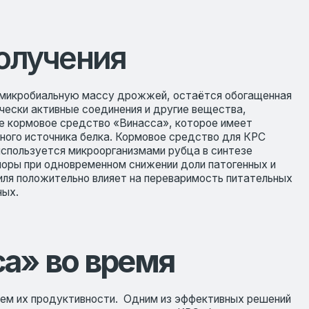
ения
ую массу дрожжей, остаётся обогащенная
е соединения и другие вещества,
едство «Винасса», которое имеет
ка белка. Кормовое средство для КРС
икроорганизмами рубца в синтезе
временном снижении доли патогенных и
ьно влияет на переваримость питательных
о время
тивности. Одним из эффективных решений
ную продуктивность КРС, был проведен
олучала обычный рацион, а две опытные
ки в течение периода лактации после