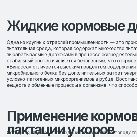
Жидкие кормовые доба
Одна из крупных отраслей промышленности — это производст
питательная среда, которая содержат множество питательных 
вырабатываемые дрожжами в процессе жизнедеятельности. Им
стабильный состав и является безопасным, что открывает перс
«Винасса» отличается высоким процентом содержания сырого 
микробиального белка без дополнительных затрат энергии. Э
условно-патогенных микроорганизмов в рубце. Восстановлени
веществ и обменные процессы в организме, что способствует
Применение кормового
лактации у коров
Сегодня для успешного ведения молочного скотоводства важн
для этого становятся специально разработанные кормовые ср
эксперимент на одном из хозяйств Московской области. Для эк
группы кормовое средство «Винасса» в количестве 500 (первая 
отела взамен зерновых и белковых компонентов комбикорма.
Результаты показали заметное улучшение производственных 