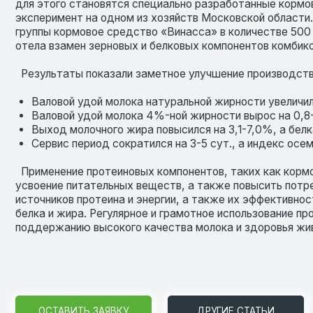
Валовой удой молока натуральной жирности увеличился на 0,
Валовой удой молока 4%-ной жирности вырос на 0,8-1,7 кг 
Выход молочного жира повысился на 3,1-7,0%, а белка – на 2
Сервис период сократился на 3-5 сут., а индекс осеменения
Применение протеиновых компонентов, таких как кормовое ср
усвоение питательных веществ, а также повысить потреблен
источников протеина и энергии, а также их эффективность. О
белка и жира. Регулярное и грамотное использование протеин
поддержанию высокого качества молока и здоровья животных
ОСТАВИТЬ ЗАЯВКУ
ДРУГИЕ СТАТЬИ