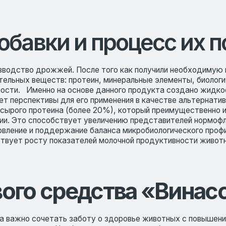
вки и процесс их получ
во дрожжей. После того как получили необходимую микробиальн
веществ: протеин, минеральные элементы, биологически активны
енно на основе данного продукта создано жидкое кормовое ср
пективы для его применения в качестве альтернативного источни
протеина (более 20%), который преимущественно используется м
то способствует увеличению представителей нормофлоры при одно
е и поддержание баланса микробиологического профиля положител
 росту показателей молочной продуктивности животных.
 средства «Винасса» в
о сочетать заботу о здоровье животных с повышением их продук
едства. Чтобы оценить, влияют ли белковые компоненты на молоч
сперимента коров разделили на три группы: контрольная группа п
опытная группа) и 1000 г (вторая опытная группа) на голову в сут
показателей у коров, получающих кормовое средство «Винасса»: