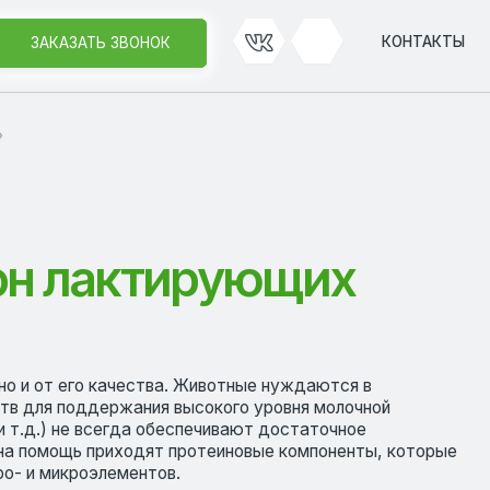
КОНТАКТЫ
КОНТАКТЫ
ЗВОНОК
ЗВОНОК
актирующих
ачества. Животные нуждаются в
ржания высокого уровня молочной
егда обеспечивают достаточное
риходят протеиновые компоненты, которые
ементов.