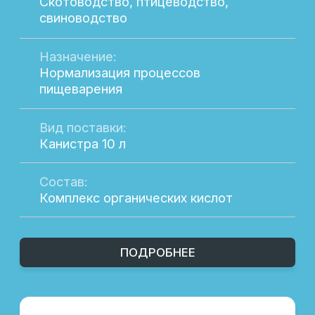
решения, которые прошли многократные
тестирования и подтвердили свою
эффективность на практике. Наши
продукты пользуются заслуженным
доверием среди профессионалов отрасли
благодаря их качеству и надежности.
Мы также обеспечиваем индивидуальный
подход к каждому клиенту, помогая
подобрать продукцию, которая наилучшим
образом соответствует вашим
потребностям. Работая с нами, вы
получаете не только качественные
продукты, но и экспертную поддержку на
всех этапах сотрудничества.
Остались вопросы?
Если у вас возникли вопросы о нашей
продукции или вы хотите получить