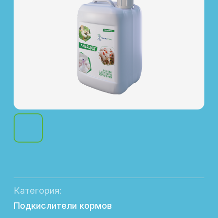
Категория:
Подкислители кормов
Отрасль животноводства:
Скотоводство, птицеводство, свиноводство
Назначение:
Нормализация процессов пищеварения
Форма выпуска:
Канистра 5 и 10 л
Состав:
Комплекс органических кислот и их солей