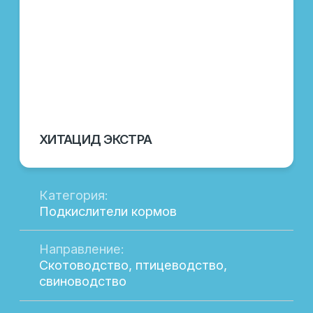
дополнительную информацию, мы всегда
готовы помочь. Наши специалисты
предоставят вам всю необходимую
информацию, чтобы вы могли сделать
правильный выбор.
Вы можете связаться с нами через
популярные мессенджеры или посетить
страницы LAFEED в соц. сетях.
ЗАДАТЬ ВОПРОСЫ
ООО «ЛАФИД»
SERVICE@LAFEED.ORG