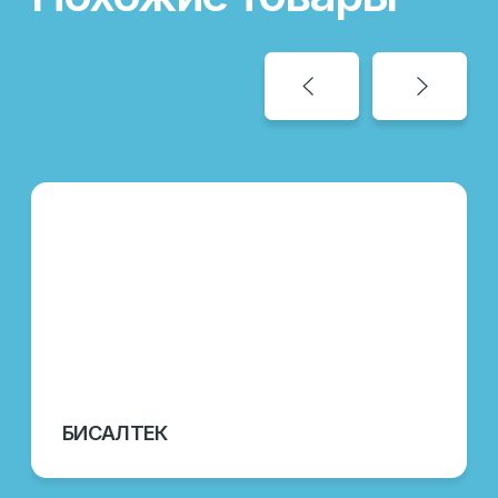
Категория:
Подкислители кормов
Направление:
Скотоводство, птицеводство,
свиноводство
Назначение:
Нормализация процессов
пищеварения
Вид поставки:
Фасовка в мешки по 25 кг
Состав:
Комплекс органических кислот и их
солей
ПОДРОБНЕЕ