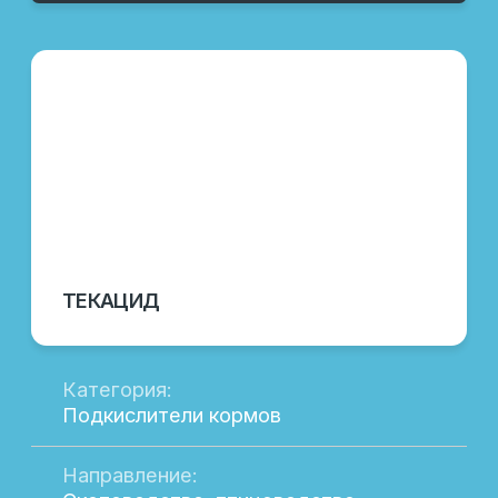
хозяйства.
Наш каталог продукции включает
разнообразные решения для
животноводства и птицеводства,
разработанные с учетом современных
стандартов и технологий. В нашем
ассортименте вы найдете:
Кормовые добавки для повышения
продуктивности
Витаминные комплексы для укрепления
здоровья
Специальные продукты для улучшения
иммунитета
Оборудование для автоматизации
хозяйства
Каждая позиция в каталоге
сопровождается подробным описанием,
что позволяет вам выбрать оптимальные
решения для вашего бизнеса.
ПОЧЕМУ ВЫБИРАЮТ НАШУ ПРОДУКЦИЮ
Мы предлагаем только проверенные