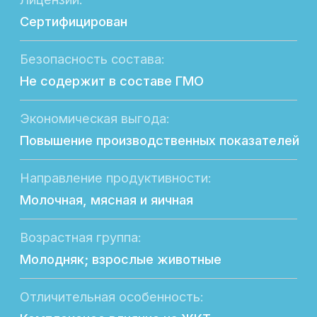
Подробное описание
Аквацид - препарат для снижения уровня
патогенной микрофлоры в воде для поения
и оптимизации процессов пищеварения у
свиней и сельскохозяйственной птицы.
СОСТАВ:
Муравьиная кислота не менее 40%,
Пропионовая кислота не менее 5%
Молочная кислота не менее 8%,
Уксусная кислота не менее 8%
Лимонная кислота не менее 1%
Сорбиновая кислота не менее 1 %
Буферный агент формиат натрия не менее