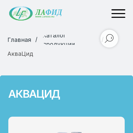
Каталог
/
/
Главная
продукции
АкваЦид
АКВАЦИД