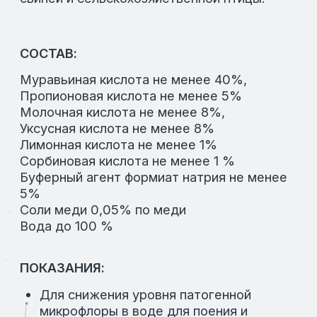
БИСАЛТЕК
Категория:
Подкислители кормов
Направление:
Скотоводство, птицеводство,
свиноводство