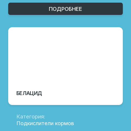
Комплекс органических кислот
ПОДРОБНЕЕ
ХИТАЦИД ЭКСТРА
Категория:
Подкислители кормов
Направление:
Скотоводство, птицеводство,
свиноводство