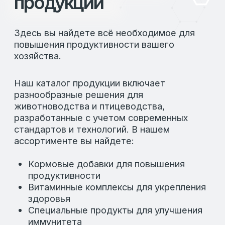
информацию, чтобы вы могли сделать
правильный выбор.
Вы можете связаться с нами через
популярные мессенджеры или посетить
страницы LAFEED в соц. сетях.
ЗАДАТЬ ВОПРОСЫ
ООО «ЛАФИД»
SERVICE@LAFEED.ORG
Навигация
Социальные сети
Главная
Вконтакте