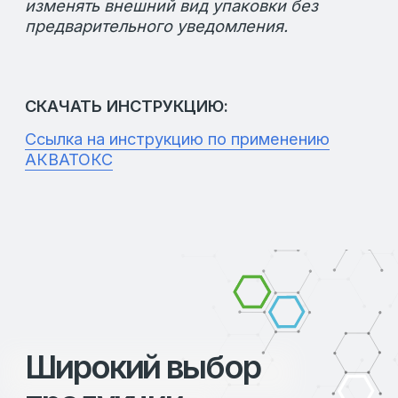
продукты пользуются заслуженным
доверием среди профессионалов отрасли
благодаря их качеству и надежности.
Мы также обеспечиваем индивидуальный
подход к каждому клиенту, помогая
подобрать продукцию, которая наилучшим
образом соответствует вашим
потребностям. Работая с нами, вы
получаете не только качественные
продукты, но и экспертную поддержку на
всех этапах сотрудничества.
Остались вопросы?
Если у вас возникли вопросы о нашей
продукции или вы хотите получить
дополнительную информацию, мы всегда
готовы помочь. Наши специалисты
предоставят вам всю необходимую