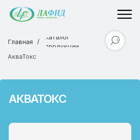
Каталог
/
/
Главная
продукции
АкваТокс
АКВАТОКС