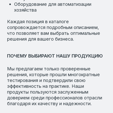
Каталог
Telegram
О компании
Новости
Партнерам
Контакты
EN
Время работы
Пн-Пт: 8:00-18:00
Сб-Вс: Выходные
Подпишитесь на рассылку, чтобы быть в
курсе актуальных акций и новых
продуктах.
Оставьте свой e-mail в форме
ниже.
Разработка