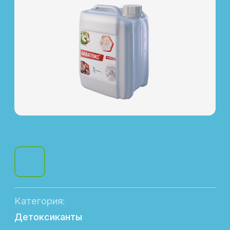
Категория:
Детоксиканты
Отрасль животноводства:
Скотоводство, птицеводство, свиноводство
Назначение:
Нормализация обменных процессов
Форма выпуска:
Канистра 5 л
Состав:
Комплекс биологически активных веществ