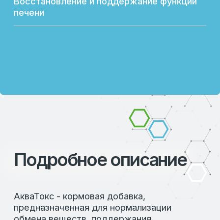
СОСТАВ:
В 1 л препарата АкваТокс содержится:
Смесь органических детоксикантов 30 г
Холин-хлорид 50 г
Сорбитол 450 г
Витамин В12 9 мг
ПОКАЗАНИЯ:
Для предотвращения интоксикации
организма животных различными
ксенобиотиками (микотоксины,
пестициды, гербициды, продукты
метаболизма ветеринарных
препаратов, в том числе антибиотиков,
бактериальные токсины и т.д.);
Для улучшения работы эндогенной
системы детоксикации ксенобитиков;
Для поддержания детаксикационной
функции печени;
Для нормализации обменных процессов
в организме при несбалансированном
кормлении свиней и птицы.
*Производитель оставляет за собой право