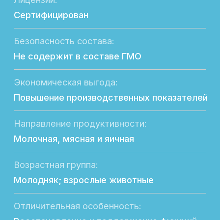
Подробное описание
АкваТокс - кормовая добавка,
предназначенная для нормализации
обмена веществ, поддержания
функциональной активности печени и
снижения нагрузки на систему
детоксикации ксенобиотиков при
несбалансированном кормлении,
поражении кормов различными токсинами
(соли тяжелых металлов, пестициды,
гербициды, микотоксины, бактериальные
токсины и др.), а также после применения
различных ветеринарных препаратов, в
том числе антибиотиков.