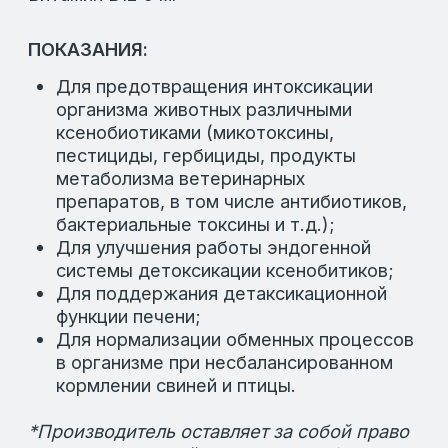
разнообразные решения для
животноводства и птицеводства,
разработанные с учетом современных
стандартов и технологий. В нашем
ассортименте вы найдете:
Кормовые добавки для повышения
продуктивности
Витаминные комплексы для укрепления
здоровья
Специальные продукты для улучшения
иммунитета
Оборудование для автоматизации
хозяйства
Каждая позиция в каталоге
сопровождается подробным описанием,
что позволяет вам выбрать оптимальные
решения для вашего бизнеса.
ПОЧЕМУ ВЫБИРАЮТ НАШУ ПРОДУКЦИЮ
Мы предлагаем только проверенные
решения, которые прошли многократные
тестирования и подтвердили свою
эффективность на практике. Наши