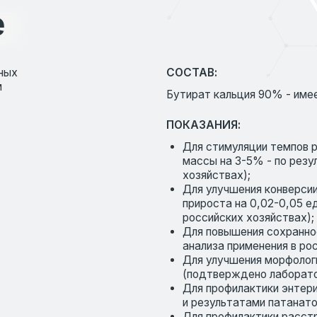
ПОКАЗАНИЯ:
Для стимуляции темпов роста (увелич
массы на 3-5% - по результатам мета-
хозяйствах);
Для улучшения конверсии корма (сниже
прироста на 0,02-0,05 единиц - по рез
российских хозяйствах);
Для повышения сохранности (в диапазо
анализа применения в российских хозяй
Для улучшения морфологического и гис
(подтверждено лабораторными исслед
Для профилактики энтеритов (подтве
и результатами патанатомических вскр
Для профилактики расстройства пищев
Для снижения бактериальной нагрузки 
слизистого барьера кишечника, подкис
СКАЧАТЬ ИНСТРУКЦИЮ:
Ссылка на инструкцию по применению Бу