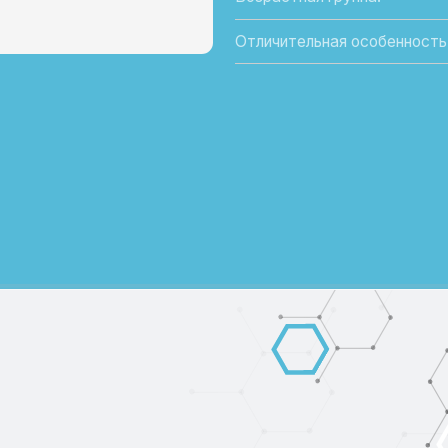
СОСТАВ:
Бутират кальция 90% - имеет концентра