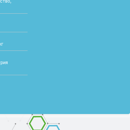
бразные решения для животноводства и
овременных стандартов и технологий. В
дуктивности
 здоровья
 иммунитета
йства