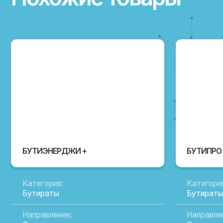
БУТИЭНЕРДЖИ +
БУТИПРО
Категория:
Категория:
Бутираты
Бутираты
Направление:
Направление:
Cкотоводство, птицеводство,
Скотоводство, 
свиноводство
свиноводство
Назначение:
Назначение:
Регулятор нормофлоры
Регулятор норм
Вид поставки:
Вид поставки:
Фасовка в мешках по 25 кг
Фасовка в мешка
Состав:
Состав:
Защищенный бутират натрия
Комплекс органи
солей
ПОДРОБНЕЕ
ПОДРОБНЕЕ