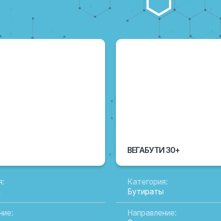
ВЕГАБУТИ 30+
Категория:
Бутираты
Направление:
птицеводство,
Скотоводство, птицеводство,
свиноводство
Назначение:
офлоры
Регулятор нормофлоры
Вид поставки:
х по 25 кг
Фасовка в мешках по 25 кг
Состав:
ческих кислот и их
Защищенный бутират натрия
ПОДРОБНЕЕ