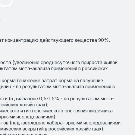
ение среднесуточного прироста живой
анализа применения в российских
ние затрат корма на получение
ультатам мета-анализа применения в
не 0,5-1,5% - по результатам мета-
ствах);
тологического состояния кишечника
ованиями);
рждено лабораторными исследованиями
ытий в российских хозяйствах);
арения;
на организм животных (усиление
ление пристеночной области кишечника).
тират кальция 90%