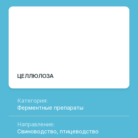
Вы можете связаться с нами через
популярные мессенджеры или посетить
страницы LAFEED в соц. сетях.
ЗАДАТЬ ВОПРОСЫ
ООО «ЛАФИД»
SERVICE@LAFEED.ORG
Навигация
Социальные сети
Главная
Вконтакте
Каталог
Telegram
О компании
Новости