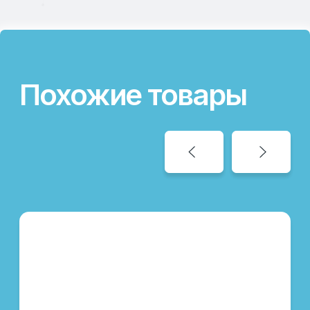
Категория:
Ферментные препараты
Направление:
Свиноводство, птицеводство
Назначение:
Повышение доступности фосфора
Вид поставки:
Фасовка в мешки по 25 кг
Состав:
Термостабильная фитаза
ПОДРОБНЕЕ