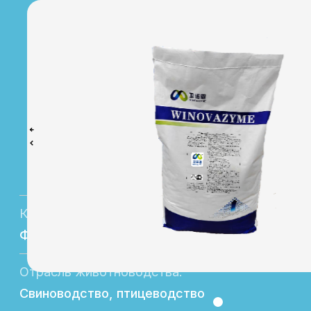
Категория:
Ферментные препараты
Отрасль животноводства:
Свиноводство, птицеводство
Назначение:
Регулятор нормофлоры
Форма выпуска:
Фасовка в мешки по 25 кг
Состав:
Термостабильная глюкозооксидаза
Эффективность
Увеличение переваримости
и продуктивности