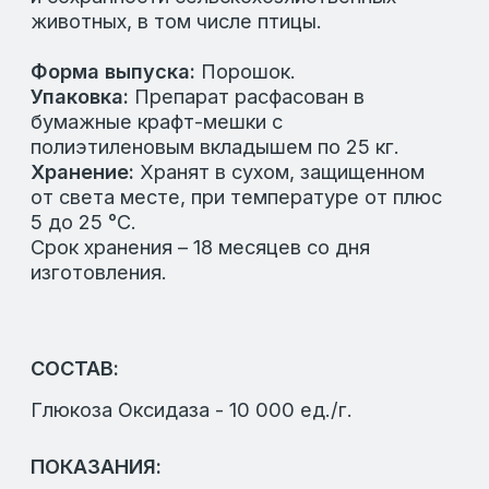
кислоты. Продукты реакции стимулируют
обмен веществ, подавляют условно-
патогенные микроорганизмы, участвуют в
углеводном обмене.
Применение концентрата с кормом
улучшает усвоение питательных веществ,
стимулирует рост, развитие и
продуктивность сельскохозяйственных
животных, в том числе птицы, снижает
затраты корма на единицу продукции.
НОРМА ВВОДА:
Для свиней и птицы – 20-30 г/т корма;
Для КРС – 10-25 г/т корма.
Похожие товары