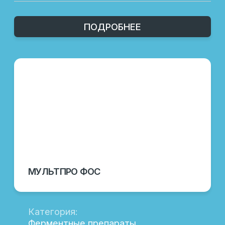
ассортименте вы найдете:
Кормовые добавки для повышения
продуктивности
Витаминные комплексы для укрепления
здоровья
Специальные продукты для улучшения
иммунитета
Оборудование для автоматизации
хозяйства
Каждая позиция в каталоге
сопровождается подробным описанием,
что позволяет вам выбрать оптимальные
решения для вашего бизнеса.
ПОЧЕМУ ВЫБИРАЮТ НАШУ ПРОДУКЦИЮ
Мы предлагаем только проверенные
решения, которые прошли многократные
тестирования и подтвердили свою
эффективность на практике. Наши
продукты пользуются заслуженным
доверием среди профессионалов отрасли
благодаря их качеству и надежности.