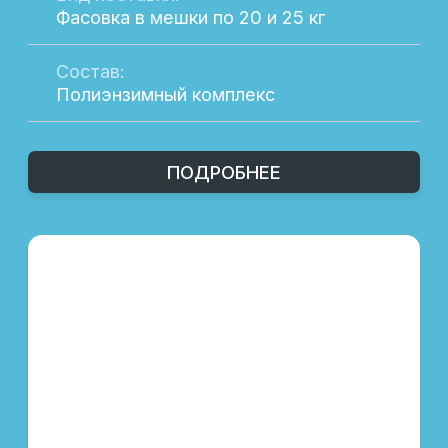
ЦЕЛЛЮЛОЗА
Категория:
Ферментные препараты
Направление:
Свиноводство, птицеводство
Назначение:
Повышение переваримости
клетчатки
Вид поставки:
Фасовка в мешки по 25 кг