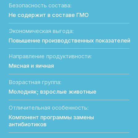
Подробное описание
Глюкоза Оксидаза — белково-
минеральный концентрат для оптимизации
процессов пищеварения, улучшения
доступности питательных веществ
из кормов, повышения продуктивности
и сохранности сельскохозяйственных
животных, в том числе птицы.
Форма выпуска:
Порошок.
Упаковка:
Препарат расфасован в
бумажные крафт-мешки с
полиэтиленовым вкладышем по 25 кг.
Хранение:
Хранят в сухом, защищенном
от света месте, при температуре от плюс
5 до 25 °С.
Срок хранения – 18 месяцев со дня
изготовления.