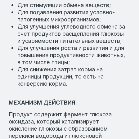
ВИНОВАЗАЙМ
Категория:
Ферментные препараты
Направление:
Скотоводство, птицеводство,
свиноводство
Назначение: