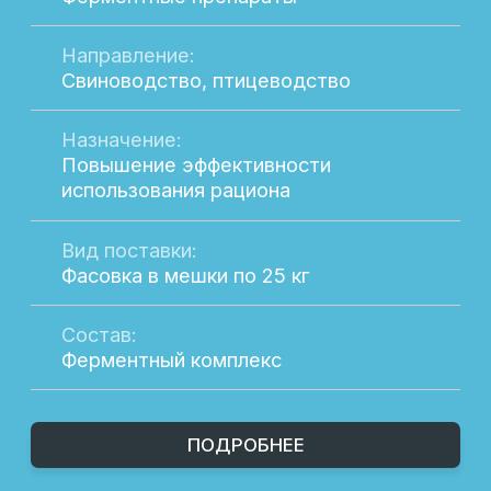
Мы также обеспечиваем индивидуальный
подход к каждому клиенту, помогая
подобрать продукцию, которая наилучшим
образом соответствует вашим
потребностям. Работая с нами, вы
получаете не только качественные
продукты, но и экспертную поддержку на
всех этапах сотрудничества.
Остались вопросы?
Если у вас возникли вопросы о нашей
продукции или вы хотите получить
дополнительную информацию, мы всегда
готовы помочь. Наши специалисты
предоставят вам всю необходимую
информацию, чтобы вы могли сделать
правильный выбор.