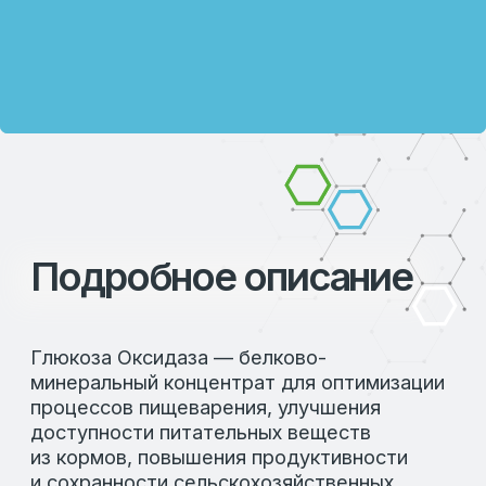
СОСТАВ:
Глюкоза Оксидаза - 10 000 ед./г.
ПОКАЗАНИЯ:
Для стимуляции обмена веществ;
Для подавления развития условно-
патогенных микроорганизмов;
Для улучшения углеводного обмена за
счет продуктов расщепления глюкозы
и усвояемости питательных веществ;
Для улучшения роста и развития и для
повышения продуктивности животных,
в том числе птицы;
Для снижения затрат корма на
единицы продукции, то есть на
конверсию корма.
МЕХАНИЗМ ДЕЙСТВИЯ:
Продукт содержит фермент глюкоза
оксидаза, который катализирует
окисление глюкозы с образованием
перекиси водорода и глюконовой