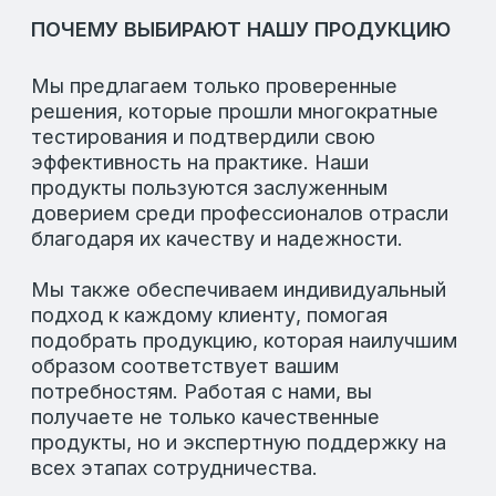
ООО «ЛАФИД»
SERVICE@LAFEED.ORG
Навигация
Социальные сети
Главная
Вконтакте
Каталог
Telegram
О компании
Новости
Партнерам
Контакты
EN
Время работы
Пн-Пт: 8:00-18:00
Сб-Вс: Выходные