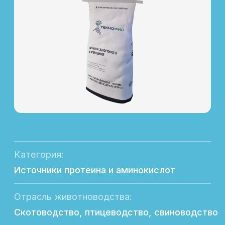
Категория:
Источники протеина и аминокислот
Отрасль животноводства:
Скотоводство, птицеводство, свиноводство
Назначение:
Функциональный источник протеина
Форма выпуска:
Фасовка в мешки по 25 кг
Состав:
Протеин глубокой степени переработки
Эффективность
Увеличение ССП и сохранности