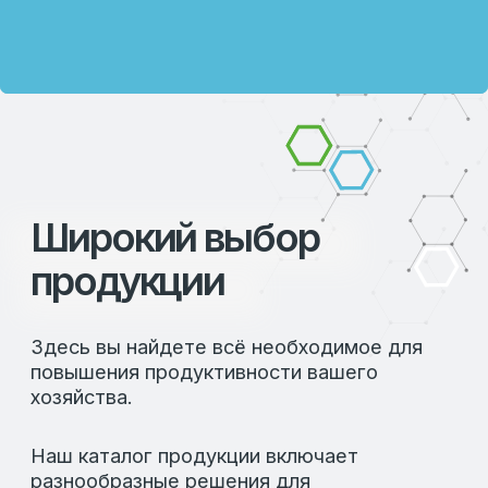
хозяйства
Каждая позиция в каталоге
сопровождается подробным описанием,
что позволяет вам выбрать оптимальные
решения для вашего бизнеса.
ПОЧЕМУ ВЫБИРАЮТ НАШУ ПРОДУКЦИЮ
Мы предлагаем только проверенные
решения, которые прошли многократные
тестирования и подтвердили свою
эффективность на практике. Наши
продукты пользуются заслуженным
доверием среди профессионалов отрасли
благодаря их качеству и надежности.
Мы также обеспечиваем индивидуальный
подход к каждому клиенту, помогая
подобрать продукцию, которая наилучшим
образом соответствует вашим
потребностям. Работая с нами, вы
получаете не только качественные
продукты, но и экспертную поддержку на
всех этапах сотрудничества.