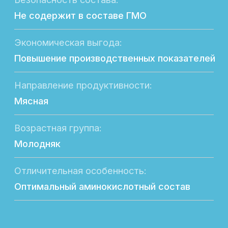
Широкий выбор
продукции
Здесь вы найдете всё необходимое для
повышения продуктивности вашего
хозяйства.
Наш каталог продукции включает
разнообразные решения для
животноводства и птицеводства,
разработанные с учетом современных
стандартов и технологий. В нашем
ассортименте вы найдете:
Кормовые добавки для повышения
продуктивности
Витаминные комплексы для укрепления
здоровья
Специальные продукты для улучшения
иммунитета
Оборудование для автоматизации