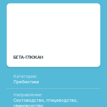
животноводства и птицеводства,
разработанные с учетом современных
стандартов и технологий. В нашем
ассортименте вы найдете:
Кормовые добавки для повышения
продуктивности
Витаминные комплексы для укрепления
здоровья
Специальные продукты для улучшения
иммунитета
Оборудование для автоматизации
хозяйства
Каждая позиция в каталоге
сопровождается подробным описанием,
что позволяет вам выбрать оптимальные
решения для вашего бизнеса.
ПОЧЕМУ ВЫБИРАЮТ НАШУ ПРОДУКЦИЮ
Мы предлагаем только проверенные
решения, которые прошли многократные
тестирования и подтвердили свою
эффективность на практике. Наши
продукты пользуются заслуженным