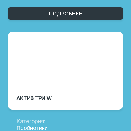
ПОДРОБНЕЕ
СЕЛЬ ИСТ
Категория:
Пребиотики
Направление:
Скотоводство, птицеводство,
свиноводство
Назначение:
Регулятор нормофлоры