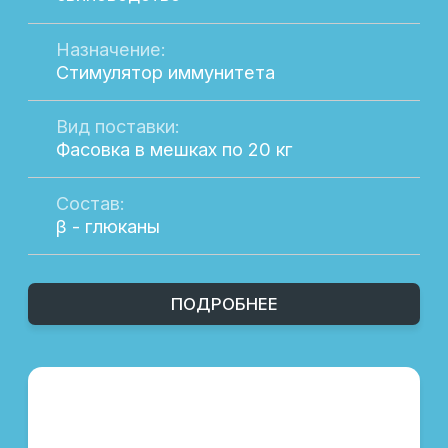
доверием среди профессионалов отрасли
благодаря их качеству и надежности.
Мы также обеспечиваем индивидуальный
подход к каждому клиенту, помогая
подобрать продукцию, которая наилучшим
образом соответствует вашим
потребностям. Работая с нами, вы
получаете не только качественные
продукты, но и экспертную поддержку на
всех этапах сотрудничества.
Остались вопросы?
Если у вас возникли вопросы о нашей
продукции или вы хотите получить
дополнительную информацию, мы всегда
готовы помочь. Наши специалисты
предоставят вам всю необходимую