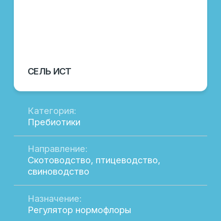
информацию, чтобы вы могли сделать
правильный выбор.
Вы можете связаться с нами через
популярные мессенджеры или посетить
страницы LAFEED в соц. сетях.
ЗАДАТЬ ВОПРОСЫ
ООО «ЛАФИД»
SERVICE@LAFEED.ORG
Навигация
Социальные сети
Главная
Вконтакте