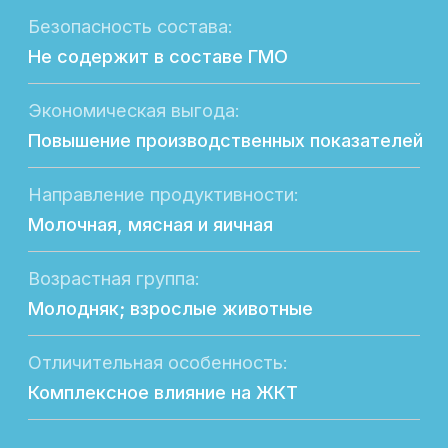
Подробное описание
Пробиотик. Препарат предназначен для
поддержания и восстановления
положительной микрофлоры в желудочно-
кишечном тракте (в том числе во время
и после применения антибиотиков) у всех
видов с/х животных, в том числе птиц.
СОСТАВ:
Baс.subtilis; Bac.licheniformis;
Bifidobacterium animalis; Enterococcus
faecium; Saccharomyces cerevisiae;
хитозан, лактоза.
ПОКАЗАНИЯ:
Для поддержания и восстановления
полезной микрофлоры в желудочно-
кишечном тракте (в том числе во время