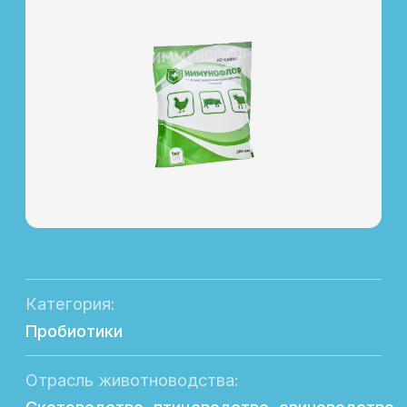
Категория:
Пробиотики
Отрасль животноводства:
Cкотоводство, птицеводство, свиноводство
Назначение:
Регулятор нормофлоры
Форма выпуска:
Фасовка в пластиковые пакеты по 1 кг
Состав:
Пробиотический комплекс
Эффективность
Увеличение ССП и продуктивности