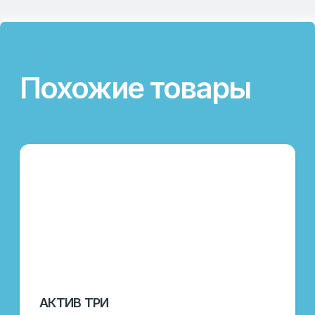
Категория:
Пробиотики
Направление:
Скотоводство, птицеводство,
свиноводство
Назначение:
Регулятор нормофлоры
Вид поставки:
Фасовка в мешках по 20 кг
Состав:
Пробиотический комплекс
ПОДРОБНЕЕ