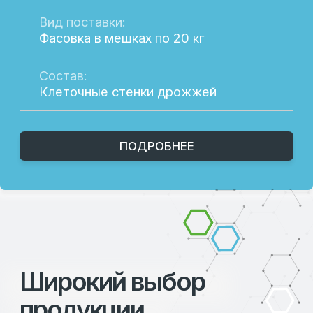
Каталог
Telegram
О компании
Новости
Партнерам
Контакты
EN
Время работы
Пн-Пт: 8:00-18:00
Сб-Вс: Выходные
Подпишитесь на рассылку, чтобы быть в
курсе актуальных акций и новых
продуктах.
Оставьте свой e-mail в форме
ниже.
Разработка