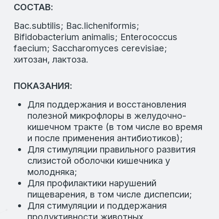
Похожие товары
АКТИВ ТРИ
Категория:
Пробиотики
Направление:
Cкотоводство, птицеводство,