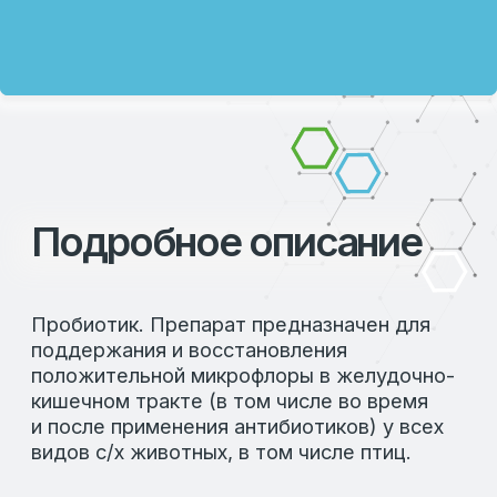
и после применения антибиотиков);
Для стимуляции правильного развития
слизистой оболочки кишечника у
молодняка;
Для профилактики нарушений
пищеварения, в том числе диспепсии;
Для стимуляции и поддержания
продуктивности животных,
интенсификации роста молодняка;
Для формирования высокой скорости
иммунного ответа организма (в том
числе при вакцинации);
Для повышения переваримости
питательных веществ кормов;
Для профилактики стрессов
(технологических, кормовых);
Для увеличения сохранности молодняка
и ремонтного поголовья.
СКАЧАТЬ ИНСТРУКЦИЮ:
Ссылка на инструкцию по применению
Иммунофлор