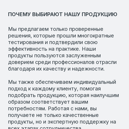
ООО «ЛАФИД»
SERVICE@LAFEED.ORG
Навигация
Социальные сети
Главная
Вконтакте
Каталог
Telegram
О компании
Новости
Партнерам
Контакты
EN
Время работы
Пн-Пт: 8:00-18:00