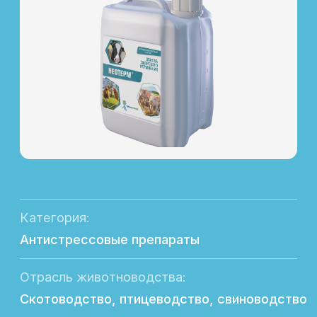
Категория:
Антистрессовые препараты
Отрасль животноводства:
Скотоводство, птицеводство, свиноводство
Назначение:
Профилактика теплового стресса
Форма выпуска:
Канистра 5 л
Состав:
Янтарная кислота с минералами
Эффективность
Улучшение физиологических показателей