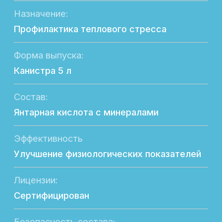
Лицензии:
Сертифицирован
Безопасность состава:
Не содержит в составе ГМО
Экономическая выгода:
Повышение производственных
показателей
Направление продуктивности:
Молочная, мясная и яичная
Возрастная группа:
Молодняк; взрослые животные
Отличительная особенность:
Решение последствий стресса