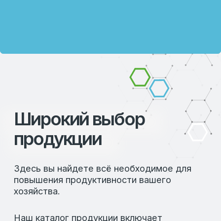
Оборудование для автоматизации
хозяйства
Каждая позиция в каталоге
сопровождается подробным описанием,
что позволяет вам выбрать оптимальные
решения для вашего бизнеса.
ПОЧЕМУ ВЫБИРАЮТ НАШУ ПРОДУКЦИЮ
Мы предлагаем только проверенные
решения, которые прошли многократные
тестирования и подтвердили свою
эффективность на практике. Наши
продукты пользуются заслуженным
доверием среди профессионалов отрасли
благодаря их качеству и надежности.
Мы также обеспечиваем индивидуальный
подход к каждому клиенту, помогая
подобрать продукцию, которая наилучшим
образом соответствует вашим
потребностям. Работая с нами, вы
получаете не только качественные
продукты, но и экспертную поддержку на
всех этапах сотрудничества.