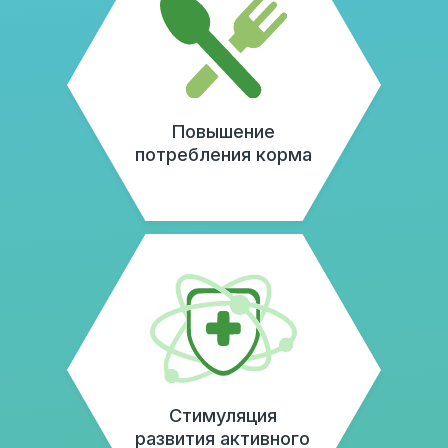
способность
Высокая концентрация
белка
Рост и развитие
микробиоценоза
кишечника