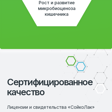
биопрепарат, включающий ферменты и
микроорганизмы, что способствует
глубокой ферментации и улучшению
качества конечного продукта.
АСЕПТИЧЕСКОЕ ФЕРМЕНТИРОВАНИЕ
Ферментация проводится в строго
контролируемых стерильных условиях, что
позволяет исключить риск постороннего
загрязнения и получить высокоусвояемый,
безопасный для животных продукт.
МЯГКАЯ СУШКА
Продукт сушится при низких
температурах, что предотвращает
развитие микроорганизмов, сохраняя при
этом полезные свойства и высокую
питательную ценность.
ИЗМЕЛЬЧЕНИЕ