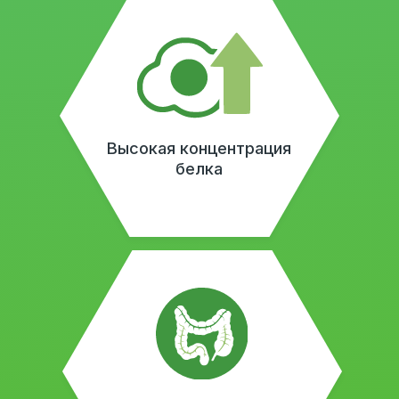
безопасности на каждом этапе
производства.
ТЕРМИЧЕСКОЕ 3D МОДЕЛИРОВАНИЕ
Сырье подвергается кратковременной
обработке под высоким давлением, что
позволяет стерилизовать его и удалить
антипитательные факторы, сохраняя все
питательные вещества.
ДРОБЛЕНИЕ
Сырье тщательно измельчается для
увеличения удельной поверхности, что
позволяет обеспечить максимальный
контакт с биопрепаратом и повысить
эффективность последующих этапов
обработки.
ВНЕСЕНИЕ БИОПРЕПАРАТА
При тщательном перемешивании в сырье
вводится специально подобранный