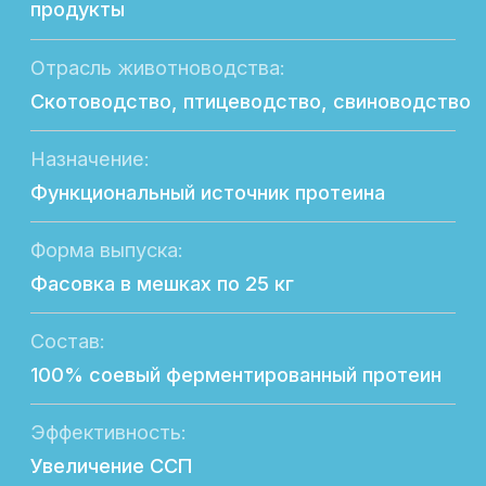
Эффективность:
Увеличение ССП
Лицензии:
Сертифицирован
Безопасность состава:
Не содержит в составе ГМО
Экономическая выгода:
Повышение производственных
показателей
Направление продуктивности:
Молочная, мясная и яичная
Возрастная группа:
Молодняк; взрослые животные
Отличительные особенности:
Оптимальный аминокислотный состав