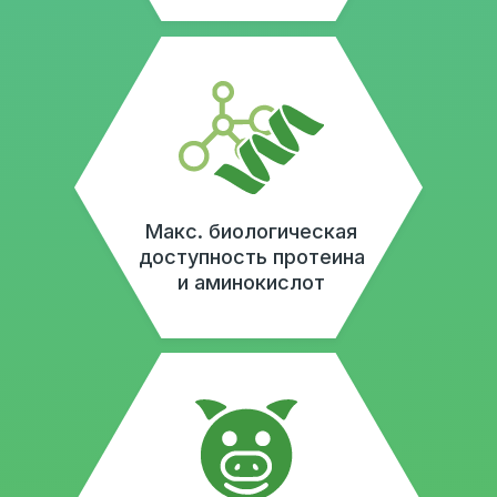
Производственный процесс «СойкоЛак»
основан на использовании передовых
биотехнологий и строгом контроле качества
на каждом этапе. Продукт создается с
применением ферментированной
обработки, которая обеспечивает высокую
биологическую ценность и максимальную
усвояемость белка. От анализа сырья до
упаковки готового продукта, каждый шаг
производства тщательно продуман для
достижения наилучших результатов.
Ферментация с использованием специально
подобранных микроорганизмов и ферментов
позволяет не только устранить
антипитательные факторы, но и улучшить
структуру и состав продукта. Это делает
«СойкоЛак» идеальным выбором для
рационов сельскохозяйственных животных,
обеспечивая их стабильный рост и
здоровье.
БЕСПЛАТНАЯ КОНСУЛЬТАЦИЯ ПО ПРОДУКЦИИ