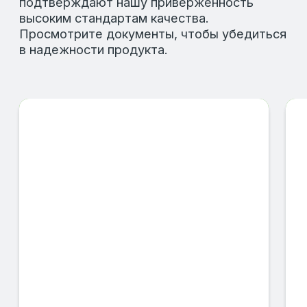
Высушенный продукт проходит финальное
измельчение через сита разного диаметра,
что позволяет добиться однородной
текстуры и удобства применения в
кормовых смесях.
КОНТРОЛЬ КАЧЕСТВА
Каждая партия готового продукта
проходит строгий контроль качества,
включая измерение влажности,
содержание протеина и молочной
кислоты, а также проверку на отсутствие
патогенных микроорганизмов.
УПАКОВКА
Продукт упаковывается с использованием
современной автоматизированной линии,
что обеспечивает его полную сохранность
во время хранения и транспортировки.
ХРАНЕНИЕ
Готовый продукт хранится в условиях,