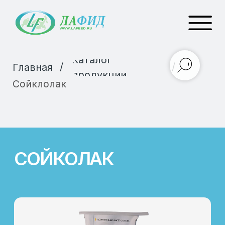
Каталог
/
/
Главная
продукции
Сойклолак
СОЙКОЛАК