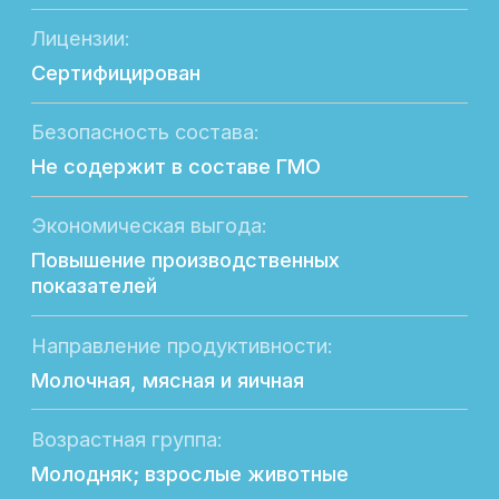
Подробное описание
«СойкоЛак» — это современное решение
для кормления сельскохозяйственных
животных, разработанное с применением
передовых биотехнологий. В основе
«СойкоЛак» — ферментированный
растительный белок, обеспечивающий
высокую усвояемость и биологическую
ценность.
Исследования подтвердили безопасность
и эффективность продукта. «СойкоЛак»
поддерживает здоровую микрофлору
кишечника благодаря содержанию