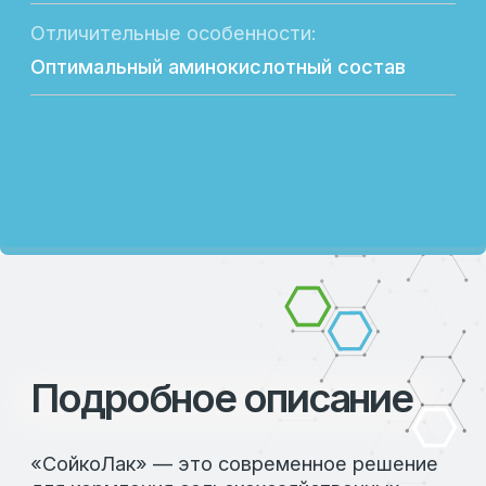
молочной кислоты и других органических
кислот. Эти компоненты способствуют
лучшему усвоению питательных веществ и
укреплению иммунной системы.
Использование «СойкоЛак» снижает
затраты на кормление, улучшает здоровье
животных и обеспечивает их стабильное
развитие. Продукт безопасен благодаря
устранению антипитательных факторов,
что делает его идеальным выбором для
рационов сельскохозяйственных животных.
КЛЮЧЕВЫЕ ОСОБЕННОСТИ ПРОДУКТА
«СойкоЛак» идеально подходит для всех
видов сельскохозяйственных животных. Он
улучшает усвояемость кормов,
поддерживает активный рост, снижает
риски заболеваний и укрепляет иммунитет.
Удобная фасовка и экономическая выгода
делают его незаменимым элементом в
рационе.
СКАЧАТЬ ИНСТРУКЦИЮ: