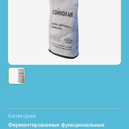
Категория:
Ферментированные функциональные
продукты
Отрасль животноводства:
Скотоводство, птицеводство, свиноводство
Назначение:
Функциональный источник протеина
Форма выпуска:
Фасовка в мешках по 25 кг
Состав:
100% соевый ферментированный протеин