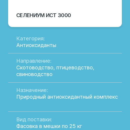
потребностям. Работая с нами, вы
получаете не только качественные
продукты, но и экспертную поддержку на
всех этапах сотрудничества.
Остались вопросы?
Если у вас возникли вопросы о нашей
продукции или вы хотите получить
дополнительную информацию, мы всегда
готовы помочь. Наши специалисты
предоставят вам всю необходимую
информацию, чтобы вы могли сделать
правильный выбор.
Вы можете связаться с нами через
популярные мессенджеры или посетить
страницы LAFEED в соц. сетях.