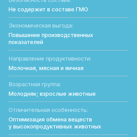
Подробное описание
Натуральный источник витамина Р,
являющегося высокоэффективным
антиоксидантом.
Предназначен для включения в рационы
животных и птицы с целью усиления
иммунитета, защиты от негативного
действия стрессов, повышения
продуктивных показателей, а также для
улучшения качества и увеличения срока
годности конечной продукции
животноводства и птицеводств.
По внешнему виду ВинОкс представляет
собой порошок красного цвета с запахом
танина.