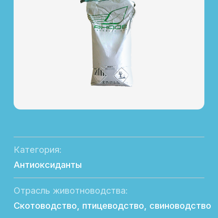
Категория:
Антиоксиданты
Отрасль животноводства:
Скотоводство, птицеводство, свиноводство
Назначение:
Природный антиоксидантный комплекс
Форма выпуска:
Фасовка в мешки по 10 и 25 кг
Состав:
Органо-минеральный комплекс
Эффективность
Улучшение физиологических показателей