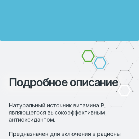
СОСТАВ:
100% экстракт виноградных косточек (ЭВК).
ПОКАЗАНИЯ:
Для снижения нормы ввода витаминов Е
и С в комбикорма;
Для защиты организма животных от
разрушительного воздействия
свободных радикалов (при оксидантном
стрессе);
Для снижения негативного воздействия
стрессов (теплового, технологического,
кормового, медикаментозного и др.) на
продуктивные показатели;
Для повышения иммунного статуса при
вакцинациях и в периоды интенсивного
роста животных;
При смене структуры и питательности
рациона, а также при кормлении
комбикормами с высоким содержанием
жира;
Для улучшения качества и увеличения
срока хранения мяса.