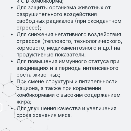
Категория:
Антиоксиданты
Направление:
Cкотоводство, птицеводство,
свиноводство
Назначение:
Природный антиоксидантный
комплекс
Вид поставки:
Фасовка в мешки по 25 кг
Состав:
Органический селен
ПОДРОБНЕЕ