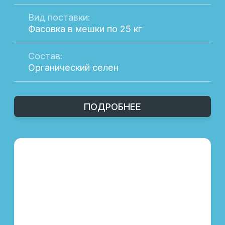
продуктивности
Витаминные комплексы для укрепления
здоровья
Специальные продукты для улучшения
иммунитета
Оборудование для автоматизации
хозяйства
Каждая позиция в каталоге
сопровождается подробным описанием,
что позволяет вам выбрать оптимальные
решения для вашего бизнеса.
ПОЧЕМУ ВЫБИРАЮТ НАШУ ПРОДУКЦИЮ
Мы предлагаем только проверенные
решения, которые прошли многократные
тестирования и подтвердили свою
эффективность на практике. Наши
продукты пользуются заслуженным
доверием среди профессионалов отрасли
благодаря их качеству и надежности.
Мы также обеспечиваем индивидуальный
подход к каждому клиенту, помогая
подобрать продукцию, которая наилучшим
образом соответствует вашим