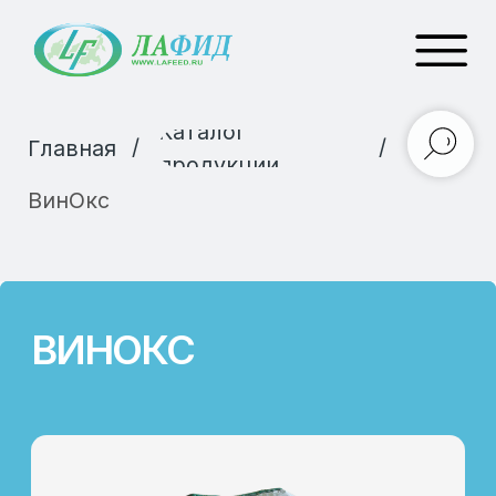
Каталог
/
/
Главная
продукции
ВинОкс
ВИНОКС