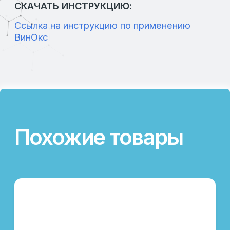
СЕЛЕНИУМ ИСТ 3000
Категория:
Антиоксиданты
Направление:
Cкотоводство, птицеводство,
свиноводство
Назначение:
Природный антиоксидантный комплекс
Вид поставки:
Фасовка в мешки по 25 кг
Состав:
Органический селен