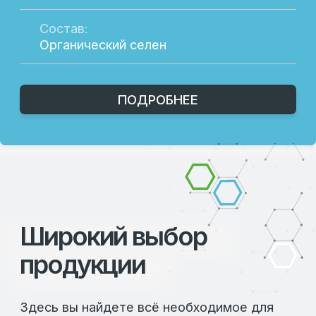
ЗАДАТЬ ВОПРОСЫ
ООО «ЛАФИД»
SERVICE@LAFEED.ORG
Навигация
Социальные сети
Главная
Вконтакте
Каталог
Telegram
О компании
Новости
Партнерам
Контакты
EN