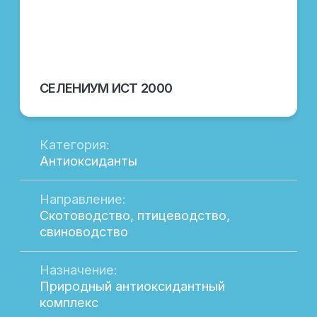
ПОДРОБНЕЕ
Широкий выбор
продукции
Здесь вы найдете всё необходимое для
повышения продуктивности вашего
хозяйства.
Наш каталог продукции включает
разнообразные решения для
животноводства и птицеводства,
разработанные с учетом современных
стандартов и технологий. В нашем
ассортименте вы найдете:
Кормовые добавки для повышения