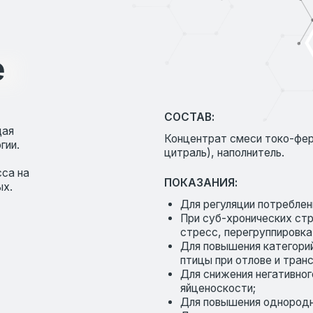
СОСТАВ:
Концентрат смеси токо-феролов, аромати
цитраль), наполнитель.
ПОКАЗАНИЯ:
Для регуляции потребления корма живо
При суб-хронических стрессах (темпе
стресс, перегруппировка и др.);
Для повышения категорийности тушек 
птицы при отлове и транспортировке в 
Для снижения негативного воздействия
яйценоскости;
Для повышения однородности поголовь
Для снижения уровня стрессов и агрес
ветеринарных обработках, взятии спе
животных;
Для восстановления половых функций ж
Для свиноматок в конце супоросности 
за счет снижения уровня стресса).
СКАЧАТЬ ИНСТРУКЦИЮ:
Ссылка на инструкцию по применению Ве