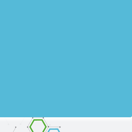
бразные решения для животноводства и
овременных стандартов и технологий. В
дуктивности
 здоровья
 иммунитета
йства