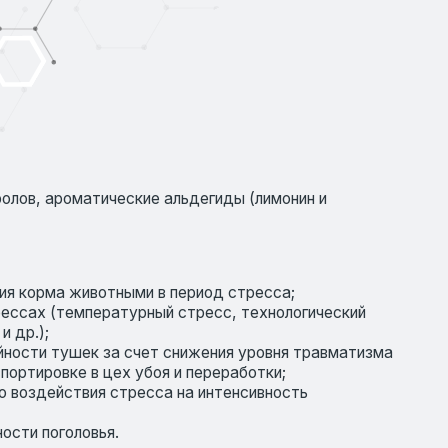
ческие альдегиды (лимонин и
тными в период стресса;
ратурный стресс, технологический
за счет снижения уровня травматизма
цех убоя и переработки;
 стресса на интенсивность
я.
сивности при перегруппировке,
рмы, искусственном осеменении
ивотных в период стрессов;
(увеличение молочной продуктивности
о