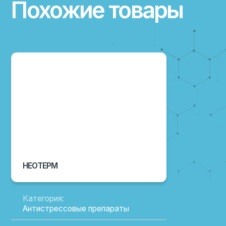
НЕОТЕРМ
Категория:
Антистрессовые препараты
Направление:
Скотоводство, птицеводство,
свиноводство
Назначение:
Профилактика теплового стресса
Вид поставки:
Канистра 5 л
Состав:
Янтарная кислота с минералами
ПОДРОБНЕЕ