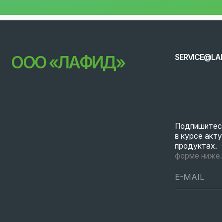
Подпишитесь на ра
в курсе актуальных
продуктах.
Оставьт
форме ниже.
© 2026 LAFEED
Все права защище