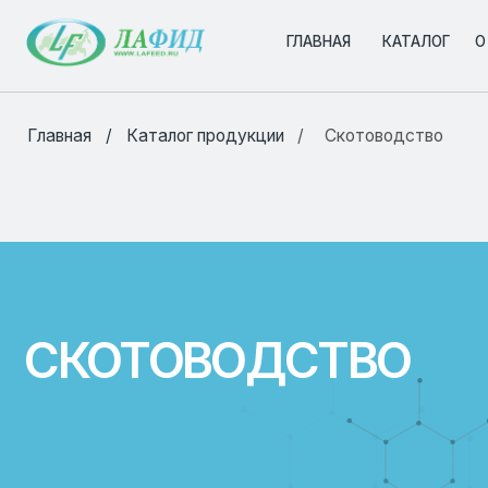
ГЛАВНАЯ
ГЛАВНАЯ
КАТАЛОГ
КАТАЛОГ
О КОМПА
О КОМПА
/
/
Главная
Каталог продукции
Скотоводство
СКОТОВОДСТВО